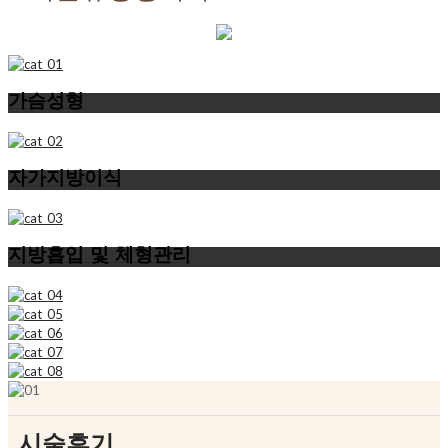
가슴성형
자가지방이식
지방흡입 및 체형관리
시술후기